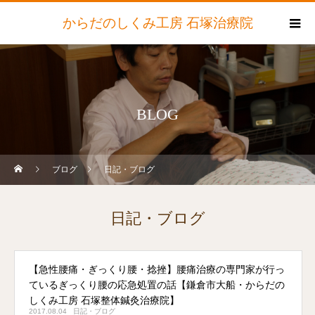
からだのしくみ工房 石塚治療院
BLOG
ブログ
日記・ブログ
日記・ブログ
【急性腰痛・ぎっくり腰・捻挫】腰痛治療の専門家が行っ
ているぎっくり腰の応急処置の話【鎌倉市大船・からだの
しくみ工房 石塚整体鍼灸治療院】
2017.08.04
日記・ブログ