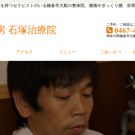
キャリアを持つセラピストのいる鎌倉市大船の整体院。腰痛やぎっくり腰、
ご予約・ご相談は
房 石塚治療院
0467-
神奈川県鎌倉市大船1丁
アクセス
メニュー
ごあいさつ