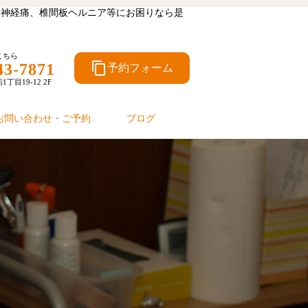
坐骨神経痛、椎間板ヘルニア等にお困りなら是
こちら
content_copy
43-7871
予約フォーム
目19-12 2F
お問い合わせ・ご予約
ブログ