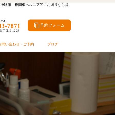
坐骨神経痛、椎間板ヘルニア等にお困りなら是
こちら
content_copy
43-7871
予約フォーム
目19-12 2F
お問い合わせ・ご予約
ブログ