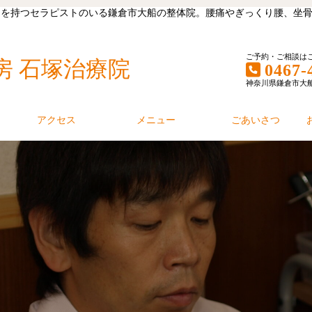
キャリアを持つセラピストのいる鎌倉市大船の整体院。腰痛やぎっくり腰、
ご予約・ご相談は
房 石塚治療院
0467-
神奈川県鎌倉市大船1丁
アクセス
メニュー
ごあいさつ