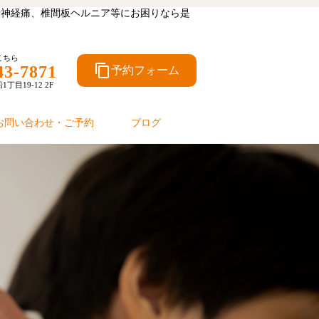
坐骨神経痛、椎間板ヘルニア等にお困りなら是
こちら
content_copy
43-7871
予約フォーム
目19-12 2F
お問い合わせ・ご予約
ブログ