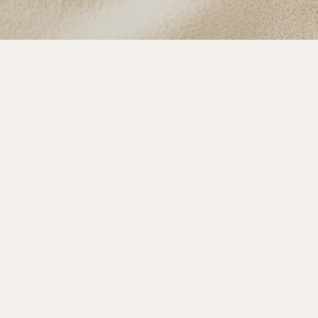
初検料+施術料) 約60分
(税込)