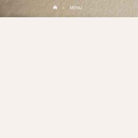
MENU
慢性腰痛解消コース 整体治療(
通常7,700円(税込)
→
5,500円