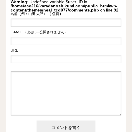
Warning
: Undefined variable $user_ID in
/home/ace216/karadanoshikumi.com/public_html/wp-
content/themes/heal_tcd077/comments.php
on line
92
名前（例：山田 太郎）
( 必須 )
E-MAIL
( 必須 ) - 公開されません -
URL