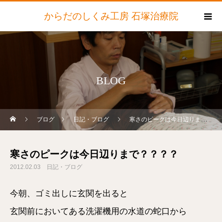
からだのしくみ工房 石塚治療院
BLOG
ブログ
日記・ブログ
寒さのピークは今日辺りまで？？？？
寒さのピークは今日辺りまで？？？？
2012.02.03
日記・ブログ
今朝、ゴミ出しに玄関を出ると
玄関前においてある洗濯機用の水道の蛇口から