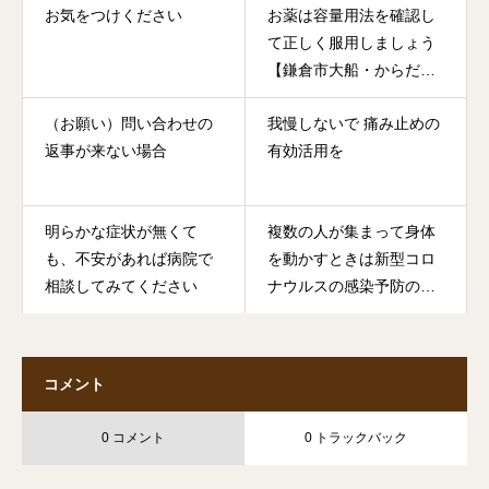
お気をつけください
お薬は容量用法を確認し
て正しく服用しましょう
【鎌倉市大船・からだの
しくみ工房 石塚整体鍼灸
（お願い）問い合わせの
我慢しないで 痛み止めの
治療院】
返事が来ない場合
有効活用を
明らかな症状が無くて
複数の人が集まって身体
も、不安があれば病院で
を動かすときは新型コロ
相談してみてください
ナウルスの感染予防のた
めに、換気もしっかり意
識して楽しんでくださ
い！！
コメント
0 コメント
0 トラックバック