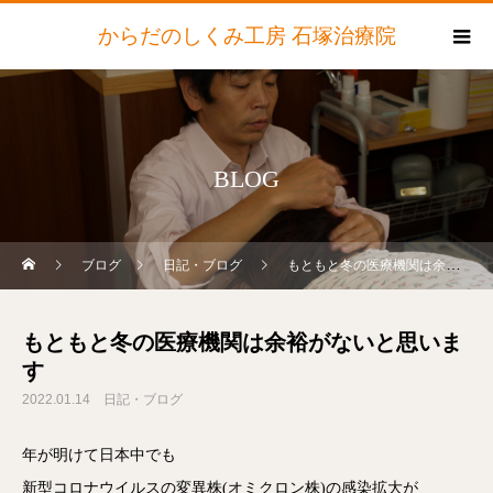
からだのしくみ工房 石塚治療院
BLOG
ブログ
日記・ブログ
もともと冬の医療機関は余裕がないと思います
もともと冬の医療機関は余裕がないと思いま
す
2022.01.14
日記・ブログ
年が明けて日本中でも
新型コロナウイルスの変異株(オミクロン株)の感染拡大が