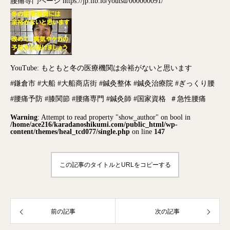
腰痛専門ページ https://jp.ilb.io/youtsu/000000091/
YouTube: もともと冬の医療機関は余裕がないと思います
#鎌倉市 #大船 #大船商店街 #鍼灸整体 #鍼灸治療院 #ぎっくり腰
#腰痛予防 #膝関節 #腰痛専門 #鍼灸師 #国家資格
＃急性腰痛
Warning
: Attempt to read property "show_author" on bool in
/home/ace216/karadanoshikumi.com/public_html/wp-
content/themes/heal_tcd077/single.php
on line
147
この記事のタイトルとURLをコピーする
前の記事
次の記事