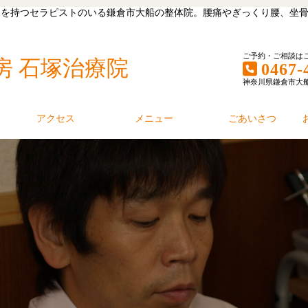
キャリアを持つセラピストのいる鎌倉市大船の整体院。腰痛やぎっくり腰、
ご予約・ご相談は
房 石塚治療院
0467-
神奈川県鎌倉市大船1丁
アクセス
メニュー
ごあいさつ