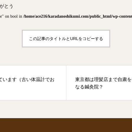
りがとう
or" on bool in
/home/ace216/karadanoshikumi.com/public_html/wp-content/
この記事のタイトルとURLをコピーする
ています（古い体温計でお
東京都は理髪店まで自粛を
なる鍼灸院？