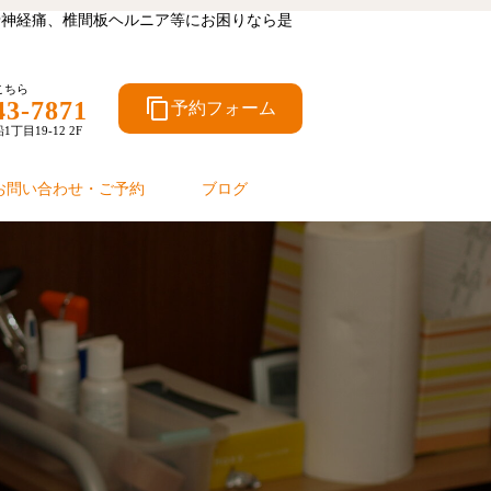
坐骨神経痛、椎間板ヘルニア等にお困りなら是
こちら
content_copy
43-7871
予約フォーム
目19-12 2F
お問い合わせ・ご予約
ブログ