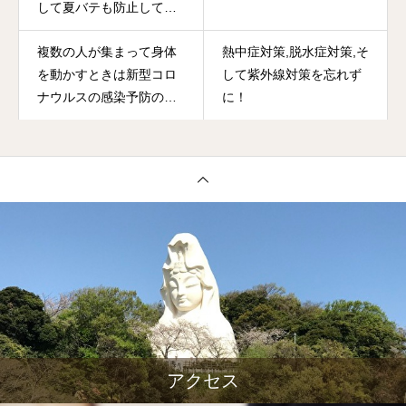
して夏バテも防止してく
ださい
複数の人が集まって身体
熱中症対策,脱水症対策,そ
を動かすときは新型コロ
して紫外線対策を忘れず
ナウルスの感染予防のた
に！
めに、換気もしっかり意
識して楽しんでくださ
い！！
アクセス