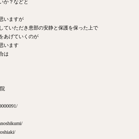
いか？などと
思いますが
していただき患部の安静と保護を保った上で
をあげていくのが
思います
合は
療院
0000091/
anoshikumi/
oshiaki/