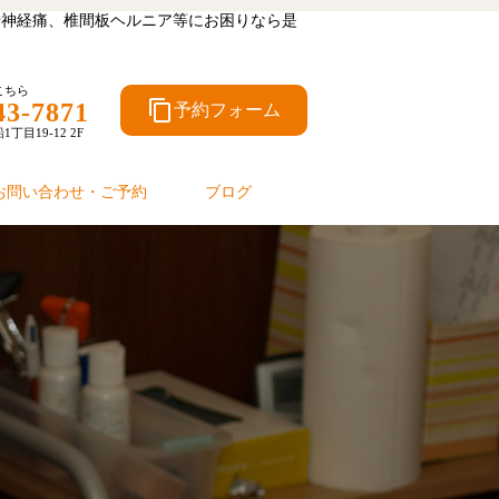
坐骨神経痛、椎間板ヘルニア等にお困りなら是
こちら
content_copy
43-7871
予約フォーム
目19-12 2F
お問い合わせ・ご予約
ブログ