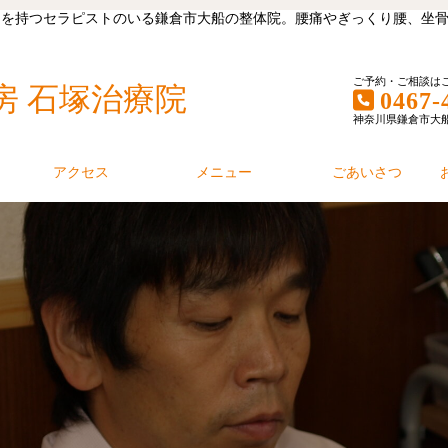
キャリアを持つセラピストのいる鎌倉市大船の整体院。腰痛やぎっくり腰、
ご予約・ご相談は
房 石塚治療院
0467-
神奈川県鎌倉市大船1丁
アクセス
メニュー
ごあいさつ