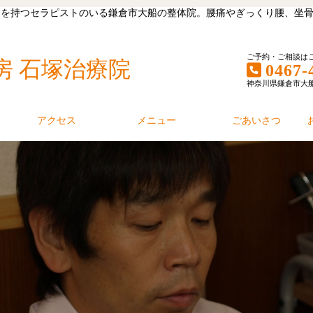
キャリアを持つセラピストのいる鎌倉市大船の整体院。腰痛やぎっくり腰、
ご予約・ご相談は
房 石塚治療院
0467-
神奈川県鎌倉市大船1丁
アクセス
メニュー
ごあいさつ