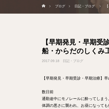
ブログ
日記・ブログ
【
【早期発見・早期受
船・からだのしくみ工
2017.09.18
日記・ブログ
【早期発見・早期受診・早期治療】早
数日前
通勤途中にモノレールに酔ってしまう
体調の悪さに襲われ、お昼になっても