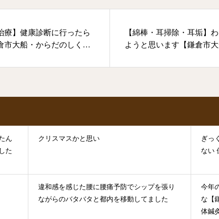
治療】健康診断に行ったら
【綿棒・耳掃除・耳垢】わ
倉市大船・からだのしくみ
ようと思います【鎌倉市大
整体鍼灸治療院】
たん
クリスマスかと思い
ぎっ
した
ない
違和感を感じた腰に腰痛予防でシップを張り
今年
ながらのバタバタと都内を移動してました
な【
体鍼