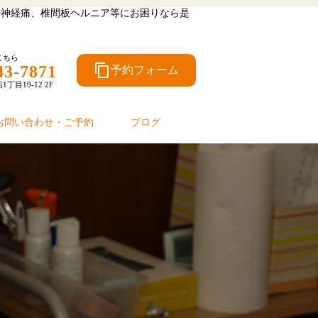
坐骨神経痛、椎間板ヘルニア等にお困りなら是
こちら
content_copy
43-7871
予約フォーム
目19-12 2F
お問い合わせ・ご予約
ブログ