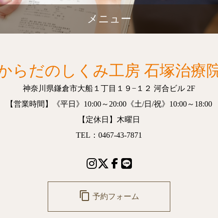
メニュー
からだのしくみ工房 石塚治療
神奈川県鎌倉市大船１丁目１９−１２
河合ビル 2F
【営業時間】
《平日》10:00～20:00
《土/日/祝》10:00～18:00
【定休日】木曜日
TEL：0467-43-7871
content_copy
予約フォーム