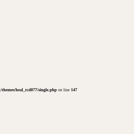
themes/heal_tcd077/single.php
on line
147