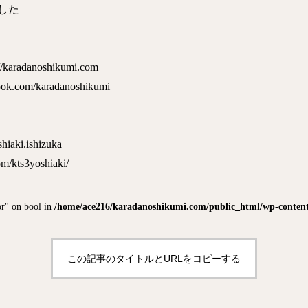
した
danoshikumi.com
om/karadanoshikumi
aki.ishizuka
kts3yoshiaki/
or" on bool in
/home/ace216/karadanoshikumi.com/public_html/wp-content/
この記事のタイトルとURLをコピーする