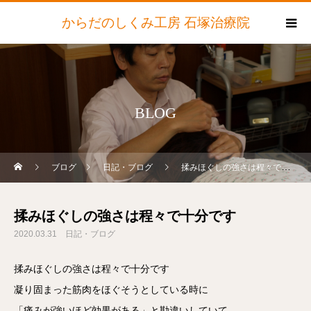
からだのしくみ工房 石塚治療院
BLOG
ブログ
日記・ブログ
揉みほぐしの強さは程々で十分です
揉みほぐしの強さは程々で十分です
2020.03.31
日記・ブログ
揉みほぐしの強さは程々で十分です
凝り固まった筋肉をほぐそうとしている時に
「痛みが強いほど効果がある」と勘違いしていて