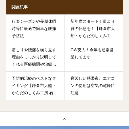
関連記事
行楽シーズンや長期休暇
新年度スタート！量より
時等に最適で簡単な腰痛
質の休息を！【鎌倉市大
予防法
船・からだのしくみ工房
石塚整体鍼灸治療院】
肩こりや腰痛を繰り返す
GW突入！今年も通常営
理由をしっかり説明して
業してます
くれる医療機関や治療院
は意外と少ないと思いま
予防的治療のベストなタ
寝苦しい熱帯夜、エアコ
す
イミング【鎌倉市大船・
ンの使用は空気の乾燥に
からだのしくみ工房 石塚
注意
整体鍼灸治療院】