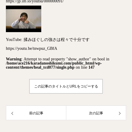
https://jp.ilb.io/youtsu/000000091/
YouTube: 揉みほぐしの強さは程々で十分です
https://youtu.be/tnwpuz_GBfA
Warning
: Attempt to read property "show_author" on bool in
/home/ace216/karadanoshikumi.com/public_html/wp-
content/themes/heal_tcd077/single.php
on line
147
この記事のタイトルとURLをコピーする
前の記事
次の記事