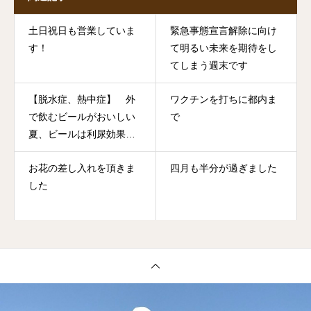
土日祝日も営業していま
緊急事態宣言解除に向け
す！
て明るい未来を期待をし
てしまう週末です
【脱水症、熱中症】 外
ワクチンを打ちに都内ま
で飲むビールがおいしい
で
夏、ビールは利尿効果あ
るのでご注意ください
お花の差し入れを頂きま
四月も半分が過ぎました
【鎌倉市大船・からだの
した
しくみ工房 石塚整体鍼灸
治療院】