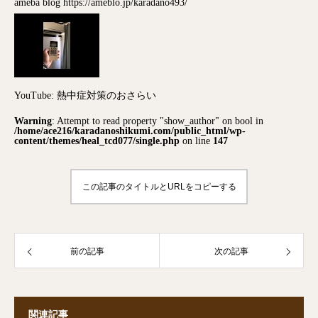
ameba blog
https://ameblo.jp/karadano493/
YouTube: 熱中症対策のおさらい
Warning
: Attempt to read property "show_author" on bool in
/home/ace216/karadanoshikumi.com/public_html/wp-
content/themes/heal_tcd077/single.php
on line
147
この記事のタイトルとURLをコピーする
前の記事
次の記事
関連記事