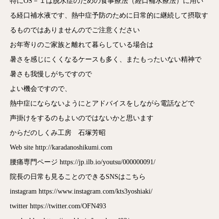
特にOS－１は脱水症のための食事療法（経口補水療法）に用い
る経口補水液です、熱中症予防のために日常的に継続して摂取す
るものではありませんのでご注意ください
お年寄りのご家族と離れて暮らしている場合は
暑さを感じにくくなるケースも多く、またもったいない精神で
暑さも我慢しがちですので
よい機会ですので、
熱中症にならないようにとアドバイスをしながら電話などで
声掛けをするのもよいのではないかと思います
からだのしくみ工房 石塚芳昭
Web site http://karadanoshikumi.com
腰痛専門ページ
https://jp.ilb.io/youtsu/000000091/
院長の日常も見ることのできるSNSはこちら
instagram
https://www.instagram.com/kts3yoshiaki/
twitter
https://twitter.com/OFN493