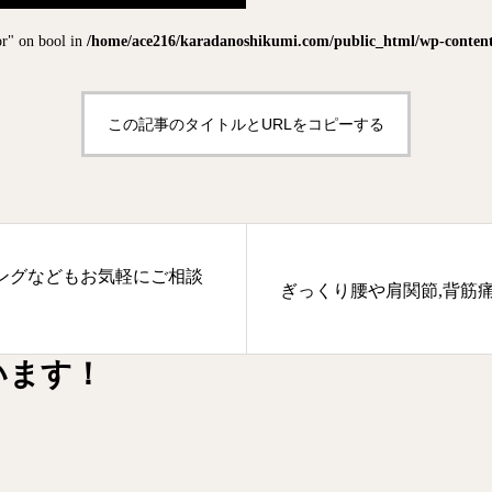
or" on bool in
/home/ace216/karadanoshikumi.com/public_html/wp-content/
この記事のタイトルとURLをコピーする
ングなどもお気軽にご相談
ぎっくり腰や肩関節,背筋
います！