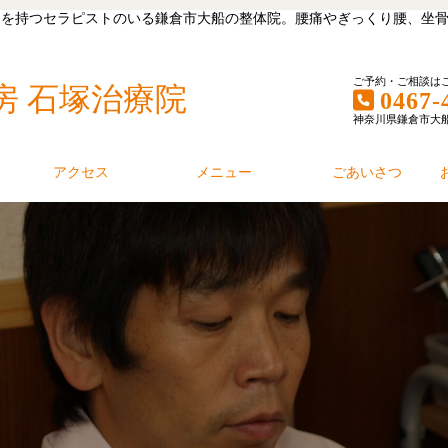
キャリアを持つセラピストのいる鎌倉市大船の整体院。腰痛やぎっくり腰、
ご予約・ご相談は
房 石塚治療院
0467-
神奈川県鎌倉市大船1丁
アクセス
メニュー
ごあいさつ