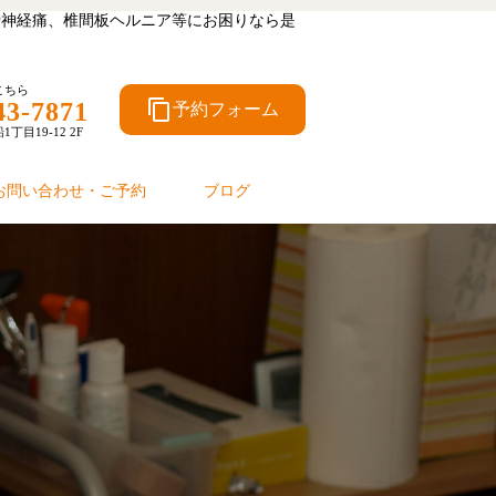
坐骨神経痛、椎間板ヘルニア等にお困りなら是
こちら
content_copy
43-7871
予約フォーム
目19-12 2F
お問い合わせ・ご予約
ブログ