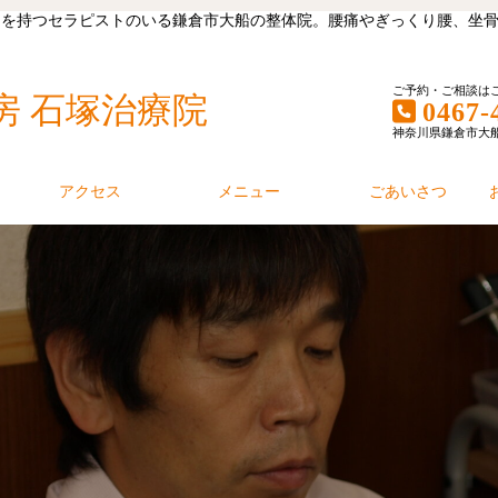
キャリアを持つセラピストのいる鎌倉市大船の整体院。腰痛やぎっくり腰、
ご予約・ご相談は
房 石塚治療院
0467-
神奈川県鎌倉市大船1丁
アクセス
メニュー
ごあいさつ