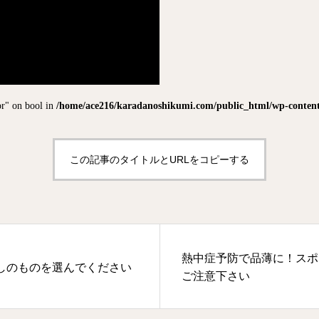
or" on bool in
/home/ace216/karadanoshikumi.com/public_html/wp-content/
この記事のタイトルとURLをコピーする
熱中症予防で品薄に！スポ
しのものを選んでください
ご注意下さい