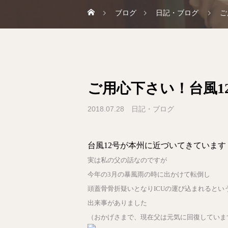
ブログ
日記・ブログ
ご
ご用心下さい！台風1
2018.07.28
日記・ブログ
台風12号が本州に近づいてきています
実は私の父の話なのですが
今年の3月の暴風雨の時に出かけて転倒し
頭蓋骨骨折疑いとなりICUの運び込まれるとい
出来事がありました
（おかげさまで、現在父は元気に回復していま