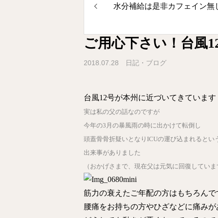
水分補給は是非カフェイン無
ご用心下さい！台風1
2018.07.28
日記・ブログ
台風12号が本州に近づいてきています
実は私の父の話なのですが
今年の3月の暴風雨の時に出かけて転倒し
頭蓋骨骨折疑いとなりICUの運び込まれるとい
出来事がありました
（おかげさまで、現在父は元気に回復していま
筋力の衰えたご年配の方はもちろんで
腰痛をお持ちの方やひざなどに痛みが