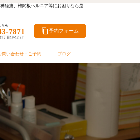
坐骨神経痛、椎間板ヘルニア等にお困りなら是
こちら
content_copy
43-7871
予約フォーム
目19-12 2F
お問い合わせ・ご予約
ブログ