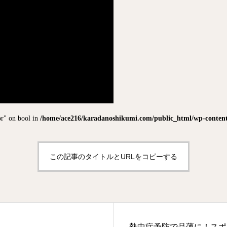
or" on bool in
/home/ace216/karadanoshikumi.com/public_html/wp-content/
この記事のタイトルとURLをコピーする
熱中症予防で品薄に！スポ