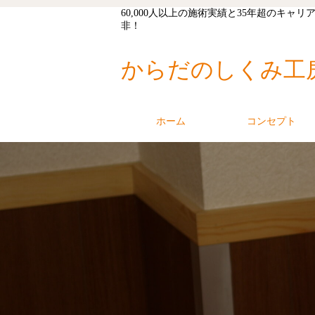
60,000人以上の施術実績と35年超の
非！
からだのしくみ工
ホーム
コンセプト