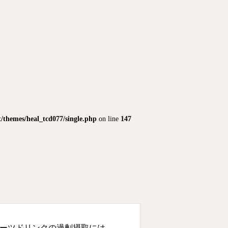
themes/heal_tcd077/single.php
on line
147
ーツドリンクの過剰摂取には