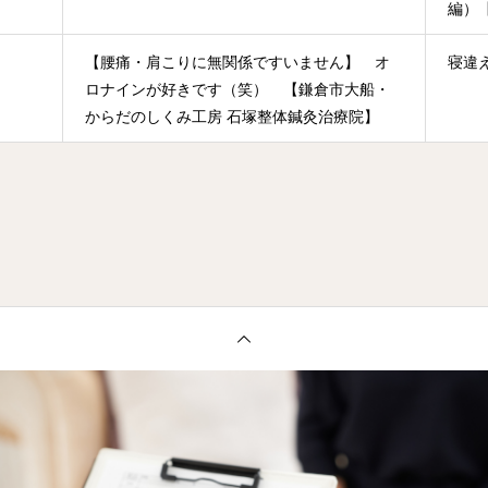
編）
整体
【腰痛・肩こりに無関係ですいません】 オ
寝違
ロナインが好きです（笑） 【鎌倉市大船・
からだのしくみ工房 石塚整体鍼灸治療院】