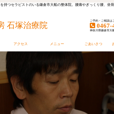
キャリアを持つセラピストのいる鎌倉市大船の整体院。腰痛やぎっくり腰、
ご予約・ご相談は
房 石塚治療院
0467-
神奈川県鎌倉市大船1丁
アクセス
メニュー
ごあいさつ