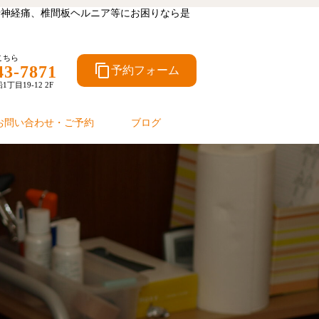
坐骨神経痛、椎間板ヘルニア等にお困りなら是
こちら
content_copy
43-7871
予約フォーム
目19-12 2F
お問い合わせ・ご予約
ブログ