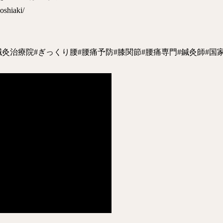
oshiaki/
鍼灸治療院
#ぎっくり腰
#腰痛予防
#膝関節
#腰痛専門
#鍼灸師
#国