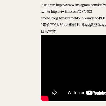
instagram
https://www.instagram.com/kts3y
twitter
https://twitter.com/OFN493
ameba blog
https://ameblo.jp/karadano493/
#鎌倉市
#大船
#大船商店街
#鍼灸整体
#
日も営業