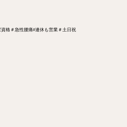
家資格
＃急性腰痛
#連休も営業
＃土日祝