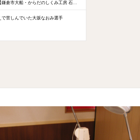
【鎌倉市大船・からだのしくみ工房 石塚
鍼灸治療院】
えで苦しんでいた大坂なおみ選手