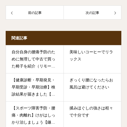
前の記事
次の記事
関連記事
自分自身の腰痛予防のた
美味しいコーヒーでリラ
めに無理して中古で買っ
ックス
た椅子を紹介（リモート
ワーク、在宅勤務にお勧
【健康診断・早期発見・
ぎっくり腰になったらお
め）
早期受診・早期治療】検
風呂は避けてください
診結果が届きました【鎌
倉市大船・からだのしく
【スポーツ障害予防・腰
揉みほぐしの強さは程々
み工房 石塚整体鍼灸治療
痛・肉離れ】けがはしっ
で十分です
院】
かり治しましょう【鎌倉