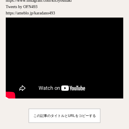
https://www.instagram.com/kts3yoshiaki
Tweets by OFN493
https://ameblo.jp/karadano493
この記事のタイトルとURLをコピーする